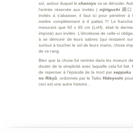
sol, autour duquel le
chanoyu
va se dérouler. Au
躙口
l'entrée réservée aux invités (
nijiriguchi
invités à s'abaisser, il faut ici pour pénétrer à 
mettre complètement à 4 pattes !!! Le franchi
mesurant que 60 x 65 cm (LxH), était le dernie
imposé) aux invités. L'étroitesse de celle-ci oblige
à se démunir de leurs sabres (qui restaient sur u
surtout à toucher le sol de leurs mains, chose i
de ce rang.
Bien que la chose fut rentrée dans les moeurs de 
douter de la simplicité avec laquelle cela fut fait. 
de repenser à l'épisode de la mort par
seppuku
no Rikyû
, ordonnée par le Taiko
Hideyoshi
pourt
ceci est une autre histoire...