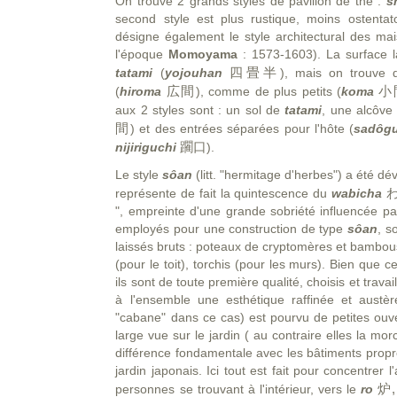
On trouve 2 grands styles de pavillon de thé :
s
second style est plus rustique, moins ostentat
désigne également le style architectural des ma
l'époque
Momoyama
: 1573-1603). La surface 
四畳半
tatami
(
yojouhan
), mais on trouve
広間
小
(
hiroma
), comme de plus petits (
koma
aux 2 styles sont : un sol de
tatami
, une alcôve
間
) et des entrées séparées pour l'hôte (
sadôg
躙口
nijiriguchi
).
Le style
sôan
(litt. "hermitage d'herbes") a été d
représente de fait la quintescence du
wabicha
", empreinte d'une grande sobriété influencée pa
employés pour une construction de type
sôan
, s
laissés bruts : poteaux de cryptomères et bambou
(pour le toit), torchis (pour les murs). Bien que c
ils sont de toute première qualité, choisis et trava
à l'ensemble une esthétique raffinée et austère
"cabane" dans ce cas) est pourvu de petites ouve
large vue sur le jardin ( au contraire elles la mor
différence fondamentale avec les bâtiments prop
jardin japonais. Ici tout est fait pour concentrer 
炉,
personnes se trouvant à l'intérieur, vers le
ro