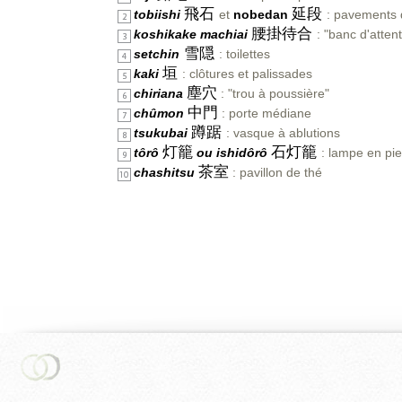
飛石
延段
tobiishi
et
nobedan
: pavements 
腰掛待合
koshikake machiai
: "banc d'atten
雪隠
setchin
: toilettes
垣
kaki
: clôtures et palissades
塵穴
chiriana
: "trou à poussière"
中門
chûmon
: porte médiane
蹲踞
tsukubai
: vasque à ablutions
灯籠
石灯籠
tôrô
ou ishidôrô
: lampe en pie
茶室
chashitsu
: pavillon de thé