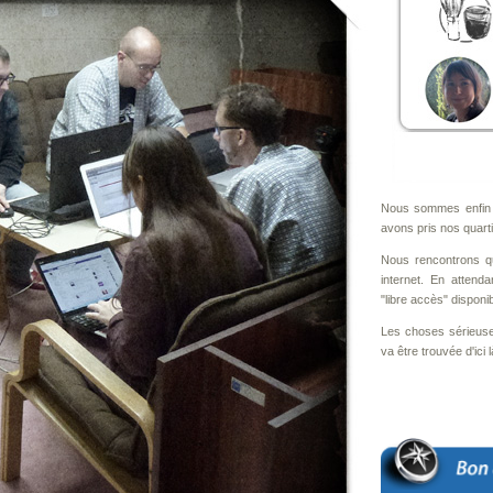
Nous sommes enfin t
avons pris nos quartie
Nous rencontrons q
internet. En attend
"libre accès" disponib
Les choses sérieuse
va être trouvée d'ici l