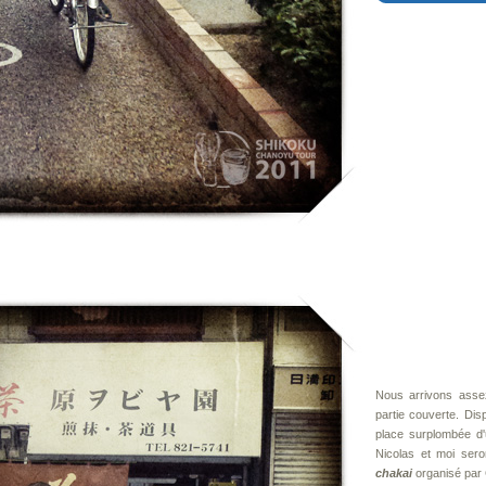
Nous arrivons ass
partie couverte. Dis
place surplombée d
Nicolas et moi sero
chakai
organisé par 