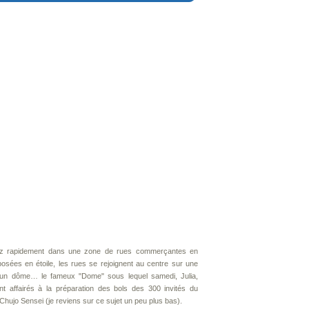
ez rapidement dans une zone de rues commerçantes en
posées en étoile, les rues se rejoignent au centre sur une
'un dôme… le fameux "Dome" sous lequel samedi, Julia,
nt affairés à la préparation des bols des 300 invités du
Chujo Sensei (je reviens sur ce sujet un peu plus bas).