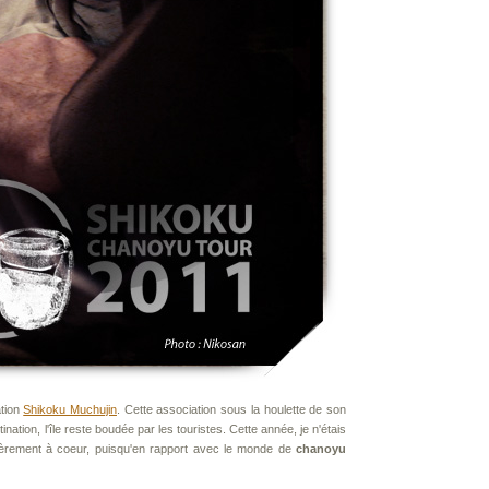
ation
Shikoku Muchujin
. Cette association sous la houlette de son
ination, l'île reste boudée par les touristes. Cette année, je n'étais
ulièrement à coeur, puisqu'en rapport avec le monde de
chanoyu