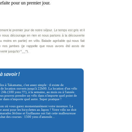
rfaite pour un premier jour.
ement le premier jour de notre séjour. Le temps est gris et il
ne nous décourage en rien et nous partons à la découverte
 moins en partie) en vélo. Balade agréable qui nous fait
de nos jambes (je rappelle que nous avons été assis de
enir jusqu'ici ^__^).
os à Takamatsu, c'est assez simple : il existe de
de location ouverts jusqu'à 22h00. La location d'un vélo
r 24h (100 yens !!!), à la semaine, au mois ou à l'année.
ous pouvez prendre un vélo dans n'importe quel point de
oser dans n'importe quel autre. Super pratique !
ntion où vous garez momentanément votre monture. La
te aussi pour les bicyclettes au Japon ! Votre vélo ne doit
amarades Jérôme et Guillaume ont fait cette malheureuse
ultat des courses : 1500 yens d'amende...