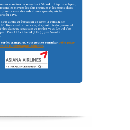
reuses manières de se rendre à Shikoku. Depuis le Japon,
 restent les moyens les plus pratiques et les moins chers,
 prendre aussi des vols domestiques depuis les
orts du pays.
 nous avons eu l'occasion de tester la compagnie
NES
. Rien à redire : services, disponibilité du personnel
té des plateaux repas sont au rendez-vous. Le vol s'est
apes : Paris CDG > Séoul (11h ) ; puis Séoul >
.
s sur les transports, vous pouvez consulter
cette page
ite de la compagnie aérienne
.