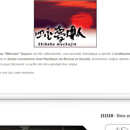
.
as "Nikosan" Dupuis
ont été sélectionnés, une seconde thématique a permis à
Guillaume
fet la
11eme convention Asie Pacifique de Bonsaï et Suiseki
, évènement majeur attiran
ns pour découvrir ce qu'ils ont vécu pendant leur séjour.
e vue sur cette aventure.
111110
: Bien ar