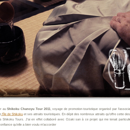
er au
Shikoku Chanoyu Tour 2011
, voyage de promotion touristique organisé par l'associ
e
l'île de Shikoku
et ses attraits touristiques. En dépit des nombreux attraits qu'offre cette dest
es Shikoku Tours. J'ai en effet collaboré avec Ozaki san à ce projet qui me tenait partic
confiance qu'elle a bien voulu m'accorder