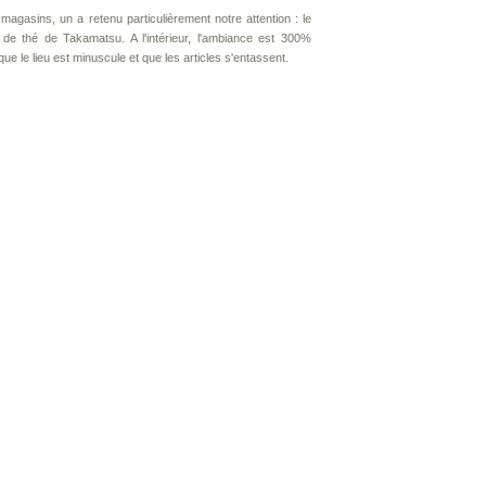
agasins, un a retenu particulièrement notre attention : le
t de thé de Takamatsu. A l'intérieur, l'ambiance est 300%
ue le lieu est minuscule et que les articles s'entassent.