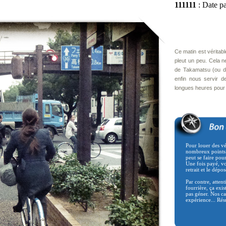
111111
: Date pa
Ce matin est véritabl
pleut un peu. Cela 
de Takamatsu (ou du
enfin nous servir 
longues heures pour v
Pour louer des vél
nombreux points 
peut se faire pou
Une fois payé, v
retrait et le dép
Par contre, atte
fourrière, ça exis
pas géner. Nos c
expérience... Rés