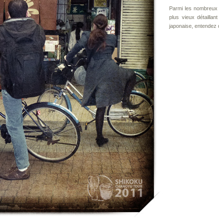
Parmi les nombreux m
plus vieux détaillan
japonaise, entendez q