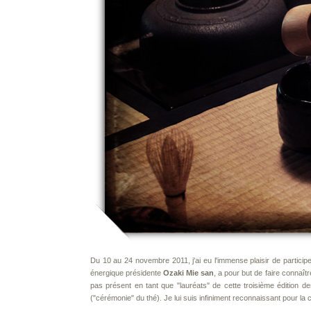
Du 10 au 24 novembre 2011, j'ai eu l'immense plaisir de particip
énergique présidente
Ozaki Mie san
, a pour but de faire connaîtr
pas présent en tant que "lauréats" de cette troisième édition d
("cérémonie" du thé). Je lui suis infiniment reconnaissant pour la 