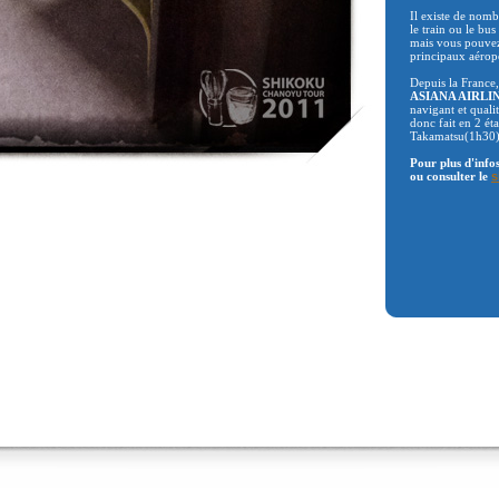
Il existe de nomb
le train ou le bus
mais vous pouvez
principaux aérop
Depuis la France,
ASIANA AIRLI
navigant et quali
donc fait en 2 ét
Takamatsu(1h30)
Pour plus d'info
ou consulter le
s